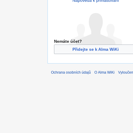
Nápověda k přihlašování
Nemáte účet?
Přidejte se k Alma WiKi
Ochrana osobních údajů
O Alma WiKi
Vyloučen