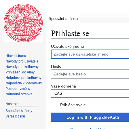
Speciální stránka
Přihlaste se
Skočit
Skočit
Uživatelské jméno
na
na
Hlavní strana
navigaci
vyhledávání
Návody pro uživatele
Heslo
Návody pro knihovny
Přihlášení do Almy
Helpdesk pro knihovny
Nápověda k MediaWiki
Vaše doména
Poslední změny
Náhodná stránka
Nástroje
Přihlásit trvale
Speciální stránky
Verze k tisku
Log in with PluggableAuth