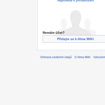
Nápověda k přihlašování
Nemáte účet?
Přidejte se k Alma WiKi
Ochrana osobních údajů
O Alma WiKi
Vyloučen