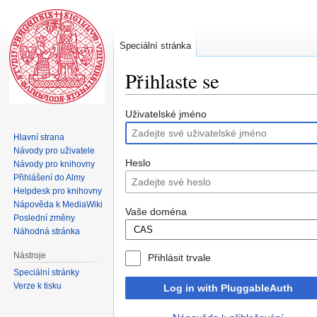
Speciální stránka
Přihlaste se
Skočit
Skočit
Uživatelské jméno
na
na
Hlavní strana
navigaci
vyhledávání
Návody pro uživatele
Heslo
Návody pro knihovny
Přihlášení do Almy
Helpdesk pro knihovny
Nápověda k MediaWiki
Vaše doména
Poslední změny
Náhodná stránka
Nástroje
Přihlásit trvale
Speciální stránky
Verze k tisku
Log in with PluggableAuth