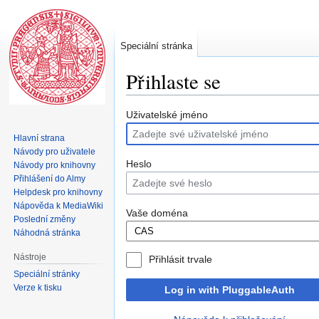
Speciální stránka
Přihlaste se
Skočit
Skočit
Uživatelské jméno
na
na
Hlavní strana
navigaci
vyhledávání
Návody pro uživatele
Heslo
Návody pro knihovny
Přihlášení do Almy
Helpdesk pro knihovny
Nápověda k MediaWiki
Vaše doména
Poslední změny
Náhodná stránka
Nástroje
Přihlásit trvale
Speciální stránky
Verze k tisku
Log in with PluggableAuth