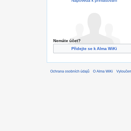
Nápověda k přihlašování
Nemáte účet?
Přidejte se k Alma WiKi
Ochrana osobních údajů
O Alma WiKi
Vyloučen