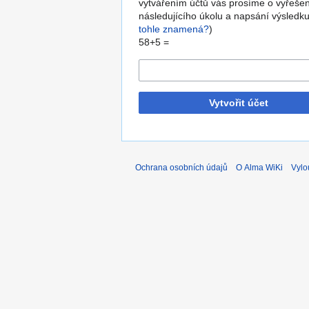
vytvářením účtů vás prosíme o vyřešen
následujícího úkolu a napsání výsledku
tohle znamená?
)
58+5 =
Vytvořit účet
Ochrana osobních údajů
O Alma WiKi
Vylo