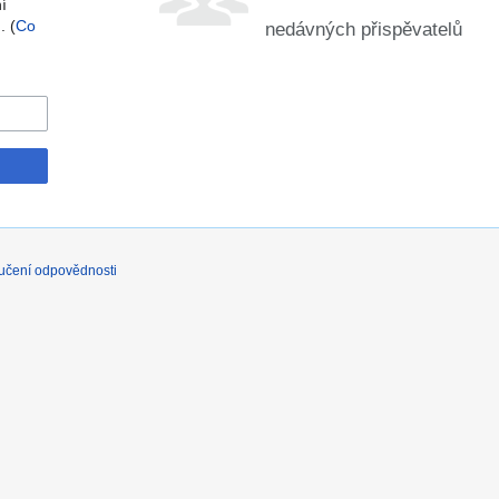
í
. (
Co
nedávných přispěvatelů
učení odpovědnosti