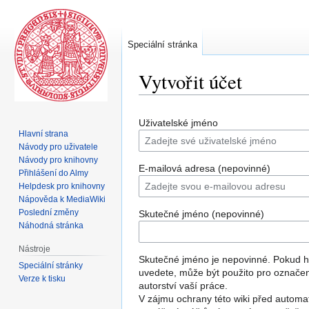
Speciální stránka
Vytvořit účet
Skočit
Skočit
Uživatelské jméno
na
na
Hlavní strana
navigaci
vyhledávání
Návody pro uživatele
Návody pro knihovny
E-mailová adresa (nepovinné)
Přihlášení do Almy
Helpdesk pro knihovny
Nápověda k MediaWiki
Poslední změny
Skutečné jméno (nepovinné)
Náhodná stránka
Nástroje
Skutečné jméno je nepovinné. Pokud 
Speciální stránky
uvedete, může být použito pro označe
Verze k tisku
autorství vaší práce.
V zájmu ochrany této wiki před automa