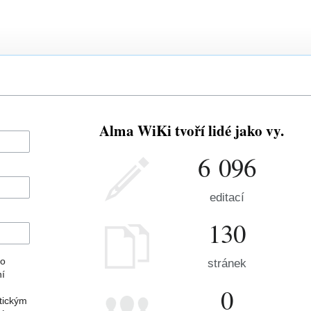
Alma WiKi tvoří lidé jako vy.
6 096
editací
130
ho
stránek
ní
0
tickým