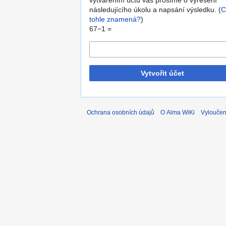
vytvářením účtů vás prosíme o vyřešení
následujícího úkolu a napsání výsledku. (
C
tohle znamená?
)
67−1 =
Vytvořit účet
Ochrana osobních údajů
O Alma WiKi
Vyloučen