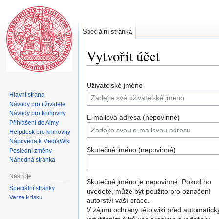
Speciální stránka
Vytvořit účet
Skočit
Skočit
Uživatelské jméno
na
na
Hlavní strana
navigaci
vyhledávání
Návody pro uživatele
Návody pro knihovny
E-mailová adresa (nepovinné)
Přihlášení do Almy
Helpdesk pro knihovny
Nápověda k MediaWiki
Skutečné jméno (nepovinné)
Poslední změny
Náhodná stránka
Nástroje
Skutečné jméno je nepovinné. Pokud ho
Speciální stránky
uvedete, může být použito pro označení
Verze k tisku
autorství vaší práce.
V zájmu ochrany této wiki před automatic