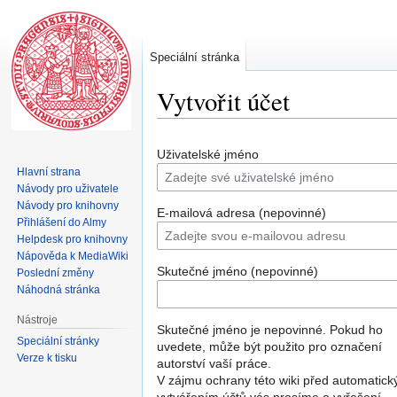
Speciální stránka
Vytvořit účet
Skočit
Skočit
Uživatelské jméno
na
na
Hlavní strana
navigaci
vyhledávání
Návody pro uživatele
Návody pro knihovny
E-mailová adresa (nepovinné)
Přihlášení do Almy
Helpdesk pro knihovny
Nápověda k MediaWiki
Skutečné jméno (nepovinné)
Poslední změny
Náhodná stránka
Nástroje
Skutečné jméno je nepovinné. Pokud ho
Speciální stránky
uvedete, může být použito pro označení
Verze k tisku
autorství vaší práce.
V zájmu ochrany této wiki před automatic