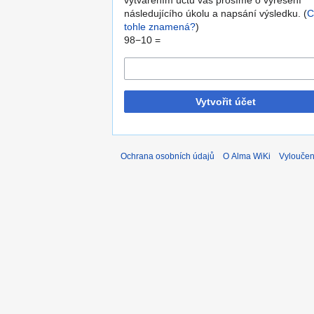
vytvářením účtů vás prosíme o vyřešení
následujícího úkolu a napsání výsledku. (
C
tohle znamená?
)
98−10 =
Vytvořit účet
Ochrana osobních údajů
O Alma WiKi
Vyloučen