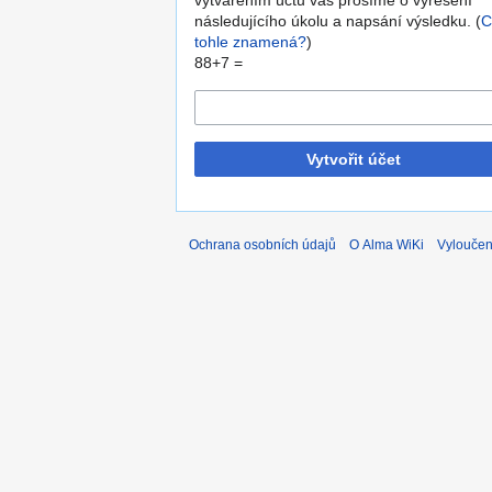
vytvářením účtů vás prosíme o vyřešení
následujícího úkolu a napsání výsledku. (
C
tohle znamená?
)
88+7 =
Vytvořit účet
Ochrana osobních údajů
O Alma WiKi
Vyloučen