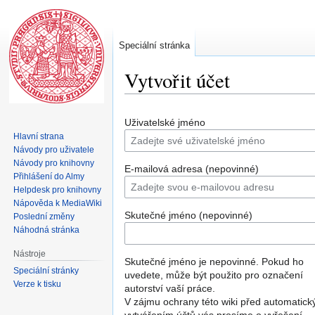
Speciální stránka
Vytvořit účet
Skočit
Skočit
Uživatelské jméno
na
na
Hlavní strana
navigaci
vyhledávání
Návody pro uživatele
Návody pro knihovny
E-mailová adresa (nepovinné)
Přihlášení do Almy
Helpdesk pro knihovny
Nápověda k MediaWiki
Skutečné jméno (nepovinné)
Poslední změny
Náhodná stránka
Nástroje
Skutečné jméno je nepovinné. Pokud ho
Speciální stránky
uvedete, může být použito pro označení
Verze k tisku
autorství vaší práce.
V zájmu ochrany této wiki před automatic