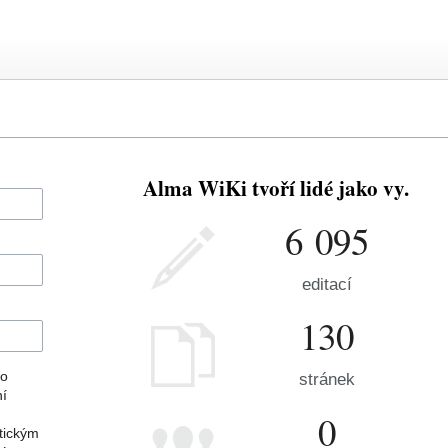
Alma WiKi tvoří lidé jako vy.
6 095
editací
130
ho
stránek
ní
0
tickým