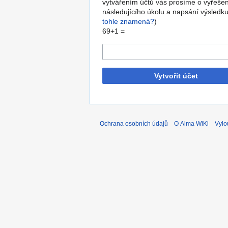
vytvářením účtů vás prosíme o vyřešen
následujícího úkolu a napsání výsledku
tohle znamená?
)
69+1 =
Vytvořit účet
Ochrana osobních údajů
O Alma WiKi
Vylo