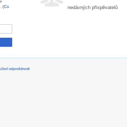
í
. (
Co
nedávných přispěvatelů
učení odpovědnosti