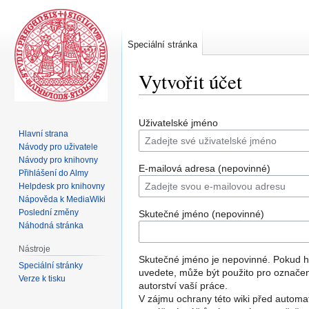
Speciální stránka
Vytvořit účet
Skočit
Skočit
Uživatelské jméno
na
na
Hlavní strana
navigaci
vyhledávání
Návody pro uživatele
Návody pro knihovny
E-mailová adresa (nepovinné)
Přihlášení do Almy
Helpdesk pro knihovny
Nápověda k MediaWiki
Poslední změny
Skutečné jméno (nepovinné)
Náhodná stránka
Nástroje
Skutečné jméno je nepovinné. Pokud 
Speciální stránky
uvedete, může být použito pro označe
Verze k tisku
autorství vaší práce.
V zájmu ochrany této wiki před automa