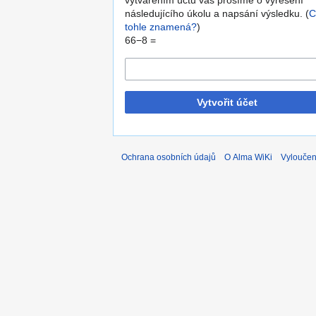
vytvářením účtů vás prosíme o vyřešení
následujícího úkolu a napsání výsledku. (
C
tohle znamená?
)
66−8 =
Vytvořit účet
Ochrana osobních údajů
O Alma WiKi
Vyloučen