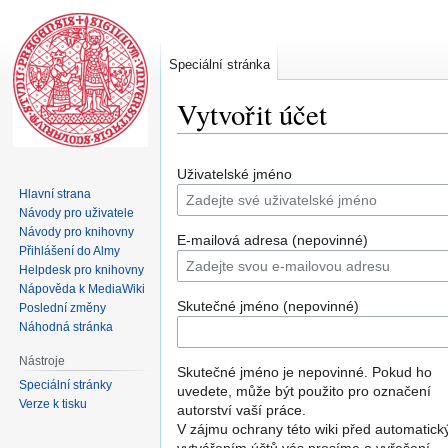
Speciální stránka
Vytvořit účet
Skočit
Skočit
Uživatelské jméno
na
na
Hlavní strana
navigaci
vyhledávání
Návody pro uživatele
Návody pro knihovny
E-mailová adresa (nepovinné)
Přihlášení do Almy
Helpdesk pro knihovny
Nápověda k MediaWiki
Skutečné jméno (nepovinné)
Poslední změny
Náhodná stránka
Nástroje
Skutečné jméno je nepovinné. Pokud ho
Speciální stránky
uvedete, může být použito pro označení
Verze k tisku
autorství vaší práce.
V zájmu ochrany této wiki před automatic