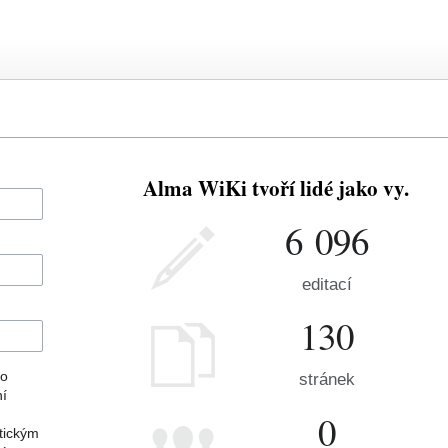
Alma WiKi tvoří lidé jako vy.
6 096
editací
130
ho
stránek
ní
0
tickým