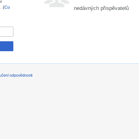
í
. (
Co
nedávných přispěvatelů
učení odpovědnosti