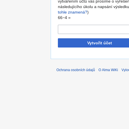
vytvářením účtů vás prosíme o vyřešen
následujícího úkolu a napsání výsledku
tohle znamená?
)
66−4 =
Vytvořit účet
Ochrana osobních údajů
O Alma WiKi
Vylo