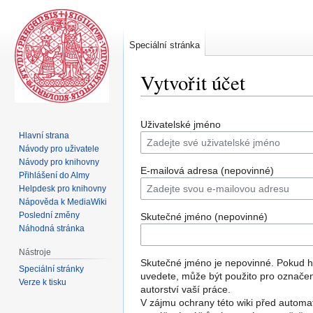
Speciální stránka
Vytvořit účet
Skočit
Skočit
Uživatelské jméno
na
na
Hlavní strana
navigaci
vyhledávání
Návody pro uživatele
Návody pro knihovny
E-mailová adresa (nepovinné)
Přihlášení do Almy
Helpdesk pro knihovny
Nápověda k MediaWiki
Poslední změny
Skutečné jméno (nepovinné)
Náhodná stránka
Nástroje
Skutečné jméno je nepovinné. Pokud 
Speciální stránky
uvedete, může být použito pro označe
Verze k tisku
autorství vaší práce.
V zájmu ochrany této wiki před automa