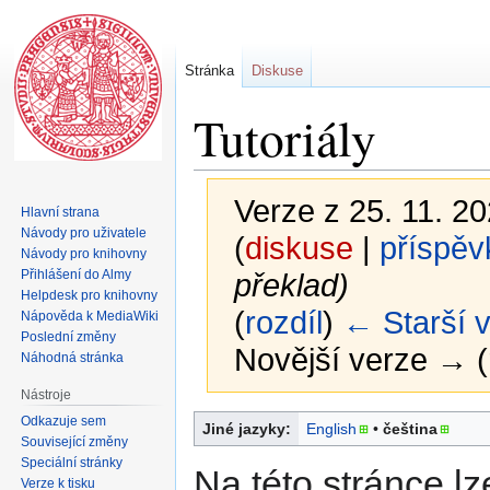
Stránka
Diskuse
Tutoriály
Verze z 25. 11. 20
Hlavní strana
Návody pro uživatele
(
diskuse
|
příspěv
Návody pro knihovny
Přihlášení do Almy
překlad)
Helpdesk pro knihovny
(
rozdíl
)
← Starší 
Nápověda k MediaWiki
Poslední změny
Novější verze → (
Náhodná stránka
Nástroje
Odkazuje sem
Skočit
Skočit
Jiné jazyky:
English
• ‎
čeština
Související změny
na
na
Speciální stránky
navigaci
vyhledávání
Na této stránce lz
Verze k tisku