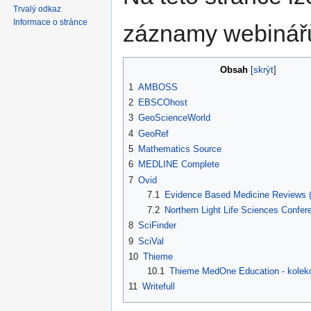
Trvalý odkaz
Informace o stránce
záznamy webinářů
Obsah
1
AMBOSS
2
EBSCOhost
3
GeoScienceWorld
4
GeoRef
5
Mathematics Source
6
MEDLINE Complete
7
Ovid
7.1
Evidence Based Medicine Reviews
7.2
Northern Light Life Sciences Confer
8
SciFinder
9
SciVal
10
Thieme
10.1
Thieme MedOne Education - kolek
11
Writefull