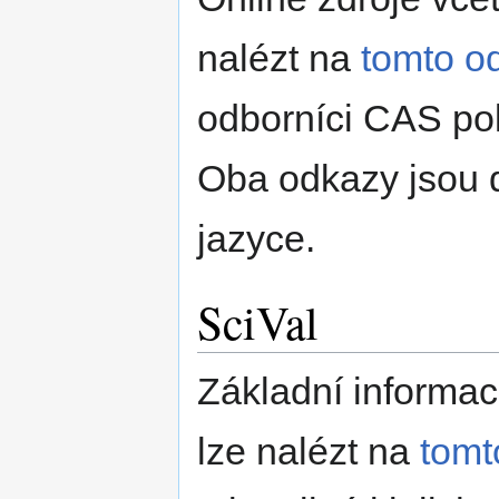
nalézt na
tomto o
odborníci CAS pok
Oba odkazy jsou 
jazyce.
SciVal
Základní informac
lze nalézt na
tomt