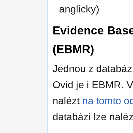
anglicky)
Evidence Bas
(EBMR)
Jednou z databází
Ovid je i EBMR. 
nalézt
na tomto o
databázi lze nalé