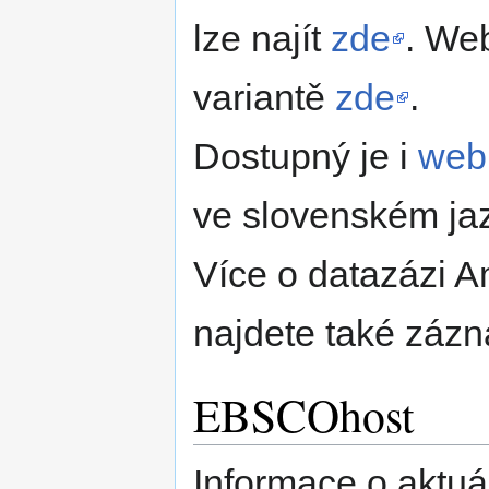
lze najít
zde
. Web
variantě
zde
.
Dostupný je i
web
ve slovenském ja
Více o datazázi 
najdete také záz
EBSCOhost
Informace o aktuá