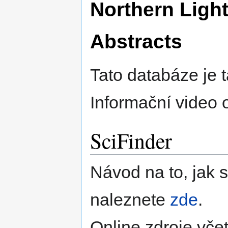
Northern Ligh
Abstracts
Tato databáze je 
Informační video o
SciFinder
Návod na to, jak s
naleznete
zde
.
Online zdroje včet