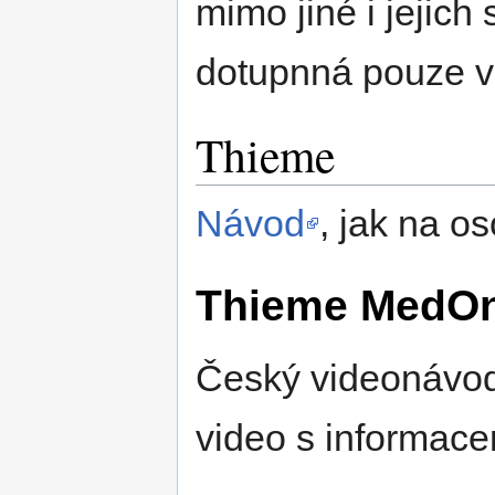
mimo jiné i jejich 
dotupnná pouze v
Thieme
Návod
, jak na o
Thieme MedOne
Český videonávod
video s informace