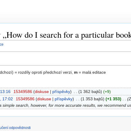
y „How do I search for a particular boo
nce
edchozí) = rozdíly oproti předchozí verzi,
m
= malá editace
 13:16
‎
15349586
diskuse
příspěvky
‎
1 362 bajtů
+9
, 17:02
‎
15349586
diskuse
příspěvky
‎
1 353 bajtů
+1 353
‎
Z
to a simple search, however, for more accurate results, we recommend u
učení odpovědnosti