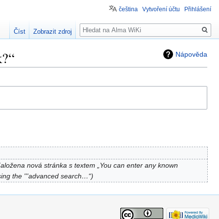
čeština
Vytvoření účtu
Přihlášení
Hledat
Číst
Zobrazit zdroj
k?“
Nápověda
aložena nová stránka s textem „You can enter any known
sing the '''advanced search…“