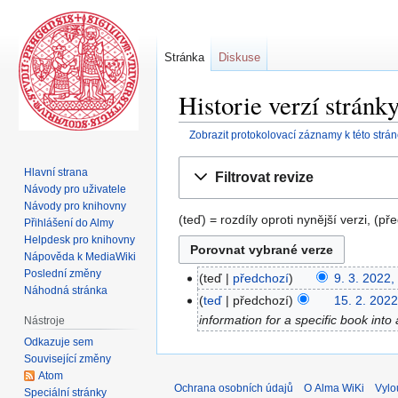
Stránka
Diskuse
Historie verzí stránk
Zobrazit protokolovací záznamy k této strá
Skočit
Skočit
Hlavní strana
Filtrovat revize
na
na
Návody pro uživatele
navigaci
vyhledávání
Návody pro knihovny
(teď) = rozdíly oproti nynější verzi, (př
Přihlášení do Almy
Helpdesk pro knihovny
Nápověda k MediaWiki
Poslední změny
teď
předchozí
9. 3. 2022,
Náhodná stránka
teď
předchozí
15. 2. 2022
information for a specific book in
Nástroje
Odkazuje sem
Související změny
Atom
Ochrana osobních údajů
O Alma WiKi
Vylo
Speciální stránky