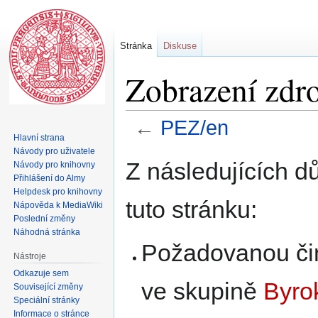
Stránka
Diskuse
Zobrazení zdr
←
PEZ/en
Hlavní strana
Návody pro uživatele
Skočit
Skočit
Z následujících d
Návody pro knihovny
na
na
Přihlášení do Almy
navigaci
vyhledávání
Helpdesk pro knihovny
tuto stránku:
Nápověda k MediaWiki
Poslední změny
Náhodná stránka
Požadovanou čin
Nástroje
Odkazuje sem
ve skupině
Byro
Související změny
Speciální stránky
Informace o stránce