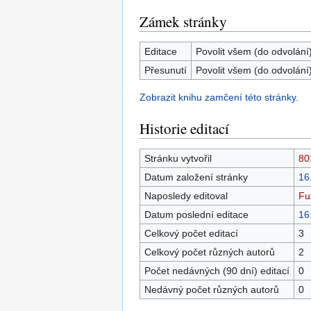
Zámek stránky
Editace
Povolit všem (do odvolání
Přesunutí
Povolit všem (do odvolání
Zobrazit knihu zamčení této stránky.
Historie editací
Stránku vytvořil
80
Datum založení stránky
16
Naposledy editoval
Fu
Datum poslední editace
16
Celkový počet editací
3
Celkový počet různých autorů
2
Počet nedávných (90 dní) editací
0
Nedávný počet různých autorů
0