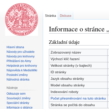
Stránka
Diskuse
Informace o stránce
Základní údaje
Skočit
Skočit
na
na
Hlavní strana
navigaci
vyhledávání
Návody pro uživatele
Zobrazovaný název
Návody pro knihovny
Výchozí klíč řazení
Přihlášení do Almy
Velikost stránky (v bajtech)
Helpdesk pro knihovny
Nápověda k MediaWiki
ID stránky
Poslední změny
Jazyk obsahu stránky
Náhodná stránka
Model obsahu stránky
Nástroje
Indexování roboty
Odkazuje sem
Počet přesměrování na tuto stránku
Související změny
Speciální stránky
Stránka se počítá do obsahu
Informace o stránce