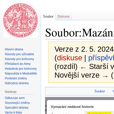
Soubor
Diskuse
Soubor:Mazání
Verze z 2. 5. 2024
Hlavní strana
Návody pro uživatele
(
diskuse
|
příspěv
Návody pro knihovny
Přihlášení do Almy
(rozdíl) ← Starší v
Helpdesk pro knihovny
Novější verze → (
Nápověda k MediaWiki
Poslední změny
Náhodná stránka
Skočit
Skočit
Soubor
Nástroje
na
na
Odkazuje sem
navigaci
vyhledávání
Související změny
Speciální stránky
Verze k tisku