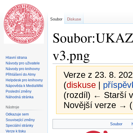
Soubor
Diskuse
Soubor:UKAZ-
v3.png
Hlavní strana
Návody pro uživatele
Návody pro knihovny
Verze z 23. 8. 202
Přihlášení do Almy
Helpdesk pro knihovny
(
diskuse
|
příspěv
Nápověda k MediaWiki
Poslední změny
(rozdíl) ← Starší v
Náhodná stránka
Novější verze → (
Nástroje
Odkazuje sem
Související změny
Skočit
Skočit
Soubor
Speciální stránky
na
na
Verze k tisku