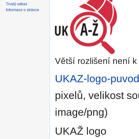
navigaci
vyhledávání
Trvalý odkaz
Informace o stránce
Větší rozlišení není k 
UKAZ-logo-puvod
pixelů, velikost 
image/png
)
UKAŽ logo