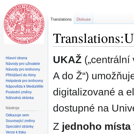
Translations
Diskuse
Translations:
Skočit
Skočit
UKAŽ
(„centrální
Hlavní strana
na
na
Návody pro uživatele
navigaci
vyhledávání
Návody pro knihovny
A do Ž“) umožňuje
Přihlášení do Almy
Helpdesk pro knihovny
Nápověda k MediaWiki
digitalizované a e
Poslední změny
Náhodná stránka
dostupné na Unive
Nástroje
Odkazuje sem
Související změny
Z
jednoho místa
Speciální stránky
Verze k tisku