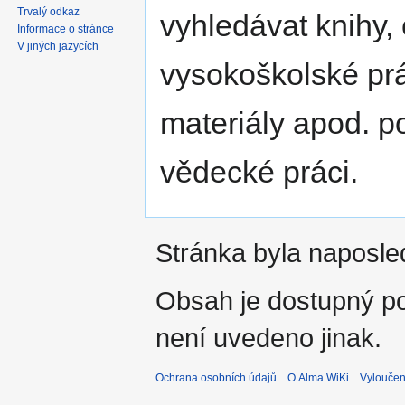
Trvalý odkaz
vyhledávat knihy, 
Informace o stránce
V jiných jazycích
vysokoškolské prá
materiály apod. po
vědecké práci.
Stránka byla naposle
Obsah je dostupný 
není uvedeno jinak.
Ochrana osobních údajů
O Alma WiKi
Vyloučen