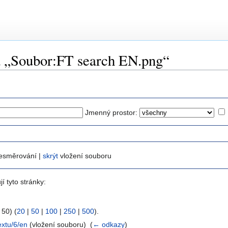
a „Soubor:FT search EN.png“
Jmenný prostor:
esměrování |
skrýt
vložení souboru
í tyto stránky:
 50) (
20
|
50
|
100
|
250
|
500
).
extu/6/en
(vložení souboru) ‎
(
← odkazy
)