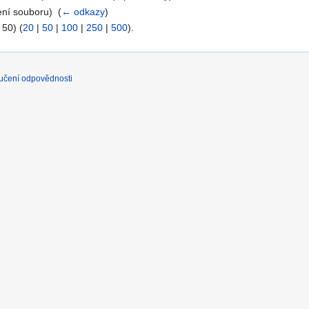
ení souboru) ‎
(
← odkazy
)
 50) (
20
|
50
|
100
|
250
|
500
).
učení odpovědnosti