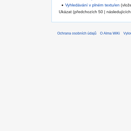
Vyhledávání v plném textu/en
(vlož
Ukázat (předchozích 50 | následujících
Ochrana osobních údajů
O Alma WiKi
Vylo