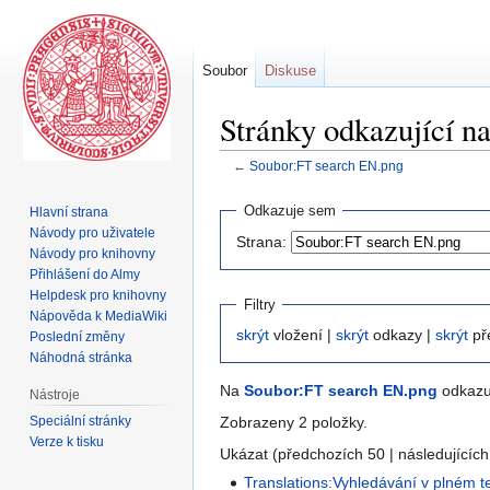
Soubor
Diskuse
Stránky odkazující n
←
Soubor:FT search EN.png
Skočit
Skočit
Odkazuje sem
Hlavní strana
na
na
Návody pro uživatele
Strana:
navigaci
vyhledávání
Návody pro knihovny
Přihlášení do Almy
Helpdesk pro knihovny
Filtry
Nápověda k MediaWiki
skrýt
vložení |
skrýt
odkazy |
skrýt
př
Poslední změny
Náhodná stránka
Na
Soubor:FT search EN.png
odkazuj
Nástroje
Speciální stránky
Zobrazeny 2 položky.
Verze k tisku
Ukázat (předchozích 50 | následujících
Translations:Vyhledávání v plném t