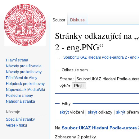
Soubor
Diskuse
Stránky odkazující na
2 - eng.PNG“
←
Soubor:UKAZ Hledani Podle-autora 2 - eng
Hlavní strana
Návody pro uživatele
Skočit
Skočit
Odkazuje sem
Návody pro knihovny
na
na
Přihlášení do Almy
Strana:
navigaci
vyhledávání
Helpdesk pro knihovny
výběr
Nápověda k MediaWiki
Poslední změny
Náhodná stránka
Filtry
skrýt
vložení |
skrýt
odkazy |
skrýt
přesm
Nástroje
Speciální stránky
Verze k tisku
Na
Soubor:UKAZ Hledani Podle-autora 
Zobrazeny 2 položky.