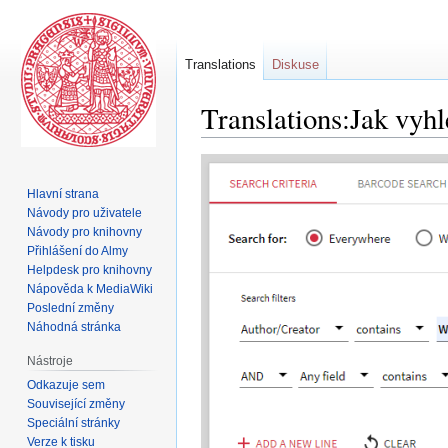
Translations
Diskuse
Translations:Jak vyh
Skočit
Skočit
na
na
Hlavní strana
navigaci
vyhledávání
Návody pro uživatele
Návody pro knihovny
Přihlášení do Almy
Helpdesk pro knihovny
Nápověda k MediaWiki
Poslední změny
Náhodná stránka
Nástroje
Odkazuje sem
Související změny
Speciální stránky
Verze k tisku