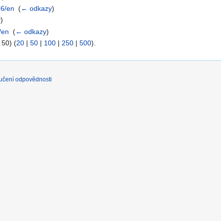
26/en
‎
(
← odkazy
)
y
)
2/en
‎
(
← odkazy
)
 50) (
20
|
50
|
100
|
250
|
500
).
učení odpovědnosti