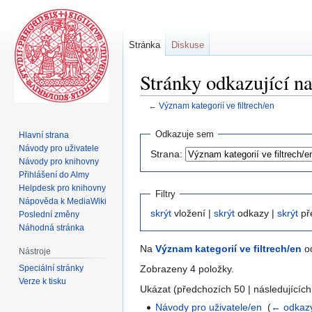
Stránka
Diskuse
Stránky odkazující na
←
Význam kategorií ve filtrech/en
Skočit
Skočit
Odkazuje sem
Hlavní strana
na
na
Návody pro uživatele
Strana:
navigaci
vyhledávání
Návody pro knihovny
Přihlášení do Almy
Helpdesk pro knihovny
Filtry
Nápověda k MediaWiki
skrýt
vložení |
skrýt
odkazy |
skrýt
př
Poslední změny
Náhodná stránka
Na
Význam kategorií ve filtrech/en
od
Nástroje
Speciální stránky
Zobrazeny 4 položky.
Verze k tisku
Ukázat (předchozích 50 | následujících
Návody pro uživatele/en
‎
(
← odkaz