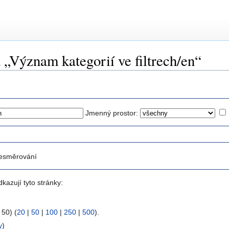
 „Význam kategorií ve filtrech/en“
Jmenný prostor:
esměrování
kazují tyto stránky:
 50) (
20
|
50
|
100
|
250
|
500
).
y
)