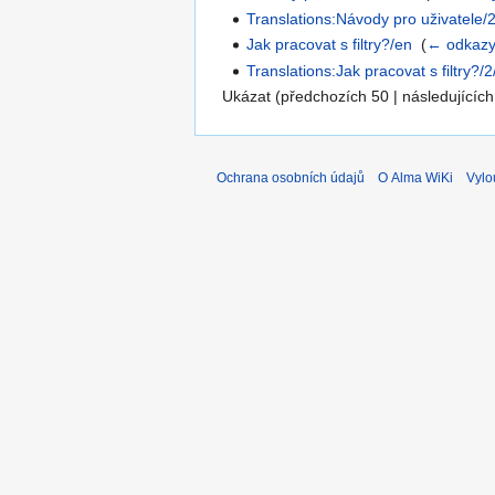
Translations:Návody pro uživatele/
Jak pracovat s filtry?/en
‎
(
← odkaz
Translations:Jak pracovat s filtry?/
Ukázat (předchozích 50 | následujících
Ochrana osobních údajů
O Alma WiKi
Vylo