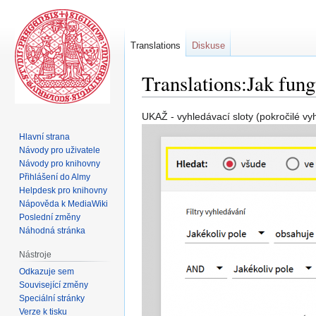
Translations
Diskuse
Translations:Jak fun
Skočit
Skočit
UKAŽ - vyhledávací sloty (pokročilé vy
na
na
Hlavní strana
navigaci
vyhledávání
Návody pro uživatele
Návody pro knihovny
Přihlášení do Almy
Helpdesk pro knihovny
Nápověda k MediaWiki
Poslední změny
Náhodná stránka
Nástroje
Odkazuje sem
Související změny
Speciální stránky
Verze k tisku