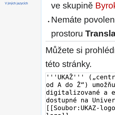
ve skupině
Byro
V jiných jazycích
Nemáte povoleno
prostoru
Transl
Můžete si prohléd
této stránky.