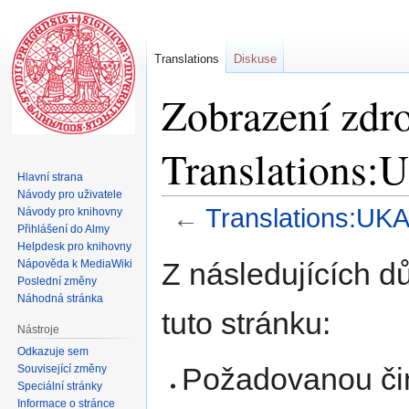
Translations
Diskuse
Zobrazení zdro
Translations:
Hlavní strana
Návody pro uživatele
←
Translations:UKA
Návody pro knihovny
Přihlášení do Almy
Helpdesk pro knihovny
Skočit
Skočit
Z následujících d
Nápověda k MediaWiki
na
na
Poslední změny
navigaci
vyhledávání
Náhodná stránka
tuto stránku:
Nástroje
Odkazuje sem
Požadovanou čin
Související změny
Speciální stránky
Informace o stránce