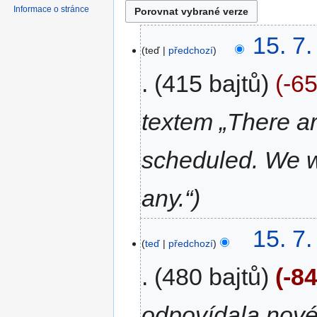
Informace o stránce
15. 7
teď
předchozí
415 bajtů
-6
textem „There ar
scheduled. We w
any.“
15. 7
teď
předchozí
480 bajtů
-8
odpovídala nové 