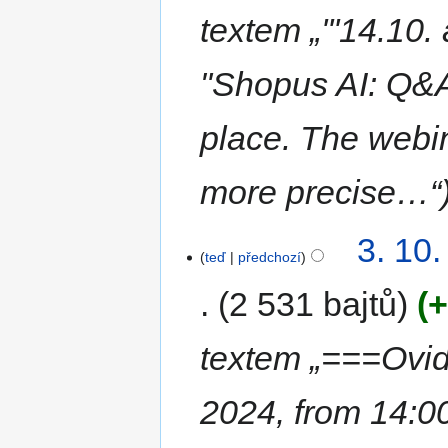
textem „'''14.10.
"Shopus AI: Q&A 
place. The webin
more precise…“
3. 10
teď
předchozí
2 531 bajtů
+
textem „===Ovid
2024, from 14:00-