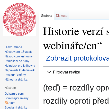
Stránka
Diskuse
Historie verzí 
webináře/en“
Hlavní strana
Návody pro uživatele
Zobrazit protokolov
Návody pro knihovny
Přihlášení do Almy
Helpdesk pro knihovny
Skočit
Skočit
Nápověda k MediaWiki
Filtrovat revize
na
na
Poslední změny
navigaci
vyhledávání
Náhodná stránka
(teď) = rozdíly opr
Nástroje
Odkazuje sem
rozdíly oproti pře
Související změny
Atom
Speciální stránky