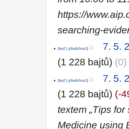
https://www.aip.
searching-evid
7. 5. 
teď
předchozí
1 228 bajtů
0
7. 5. 
teď
předchozí
1 228 bajtů
-4
textem „Tips fo
Medicine using 