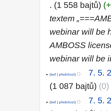
1 558 bajtů
+
textem „===AMBO
webinar will be 
AMBOSS license 
webinar will be
7. 5. 
teď
předchozí
1 087 bajtů
0
7. 5. 
teď
předchozí