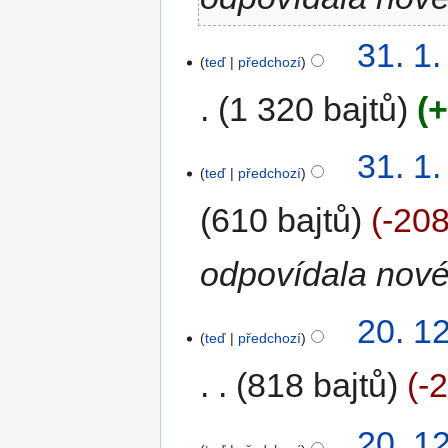
31. 1
teď
předchozí
1 320 bajtů
+
31. 1.
teď
předchozí
610 bajtů
-20
odpovídala nové 
20. 1
teď
předchozí
818 bajtů
-
20. 1