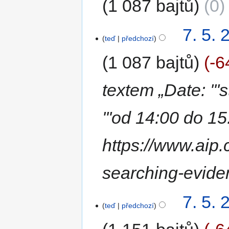
1 087 bajtů
0
7. 5. 
teď
předchozí
1 087 bajtů
-6
textem „Date: '''
'''od 14:00 do 15
https://www.aip.
searching-evid
7. 5. 
teď
předchozí