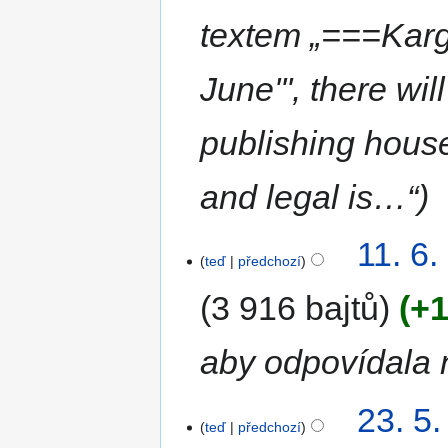
textem „===Karg
June''', there wi
publishing house'
and legal is…“
11. 6.
teď
předchozí
3 916 bajtů
+1
aby odpovídala 
23. 5
teď
předchozí