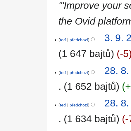
'''Improve your 
the Ovid platform
3. 9. 
teď
předchozí
1 647 bajtů
-5
28. 8
teď
předchozí
1 652 bajtů
+
28. 8
teď
předchozí
1 634 bajtů
-