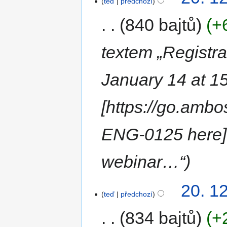
teď
předchozí
840 bajtů
+
textem „Registra
January 14 at 1
[https://go.am
ENG-0125 here]. 
webinar…“
20. 1
teď
předchozí
834 bajtů
+