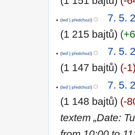
1 151 bajtů
-6
7. 5. 
teď
předchozí
1 215 bajtů
+
7. 5. 
teď
předchozí
1 147 bajtů
-1
7. 5. 
teď
předchozí
1 148 bajtů
-8
textem „Date: T
from 10:00 to 11