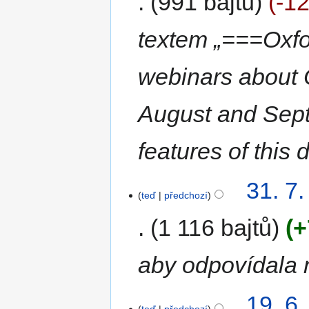
991 bajtů
-1
textem „===Oxfo
webinars about O
August and Sept
features of this
31. 7
teď
předchozí
1 116 bajtů
+
aby odpovídala 
19. 6.