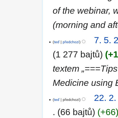
of the webinar, 
(morning and af
7. 5. 
teď
předchozí
1 277 bajtů
+1
textem „===Tips
Medicine using
22. 2
teď
předchozí
66 bajtů
+66