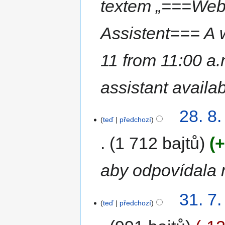
textem „===Web
Assistent=== A 
11 from 11:00 a
assistant availa
28. 8
teď
předchozí
1 712 bajtů
+
aby odpovídala 
31. 7
teď
předchozí