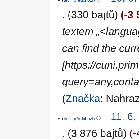
teď
předchozí
330 bajtů
-3
textem „<langu
can find the curr
[https://cuni.pr
query=any,cont
Značka
:
Nahra
11. 6.
teď
předchozí
3 876 bajtů
-