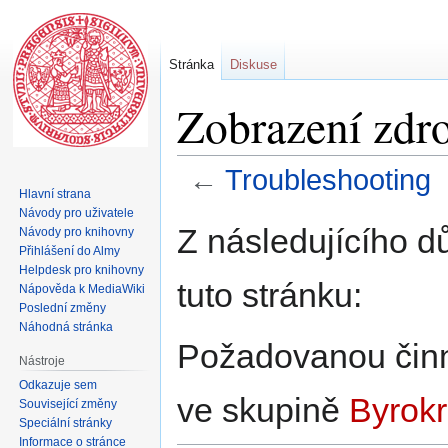
Stránka
Diskuse
Zobrazení zdro
←
Troubleshooting
Hlavní strana
Návody pro uživatele
Skočit
Skočit
Z následujícího d
Návody pro knihovny
na
na
Přihlášení do Almy
navigaci
vyhledávání
Helpdesk pro knihovny
tuto stránku:
Nápověda k MediaWiki
Poslední změny
Náhodná stránka
Požadovanou činno
Nástroje
Odkazuje sem
ve skupině
Byrokr
Související změny
Speciální stránky
Informace o stránce