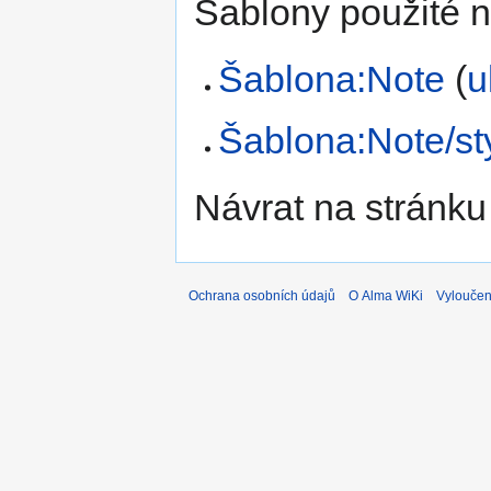
Šablony použité n
Šablona:Note
(
u
Šablona:Note/st
Návrat na stránku
Ochrana osobních údajů
O Alma WiKi
Vyloučen