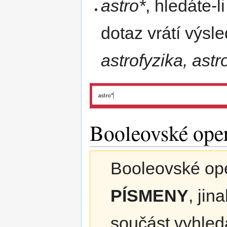
astro*
, hledáte-l
dotaz vrátí výsl
astrofyzika, ast
Booleovské ope
Booleovské ope
PÍSMENY
, ji
součást vyhled