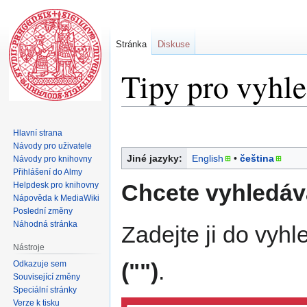
Stránka
Diskuse
Tipy pro vyhl
Skočit
Skočit
Hlavní strana
na
na
Návody pro uživatele
navigaci
vyhledávání
Jiné jazyky:
English
• ‎
čeština
Návody pro knihovny
Přihlášení do Almy
Chcete vyhledáva
Helpdesk pro knihovny
Nápověda k MediaWiki
Poslední změny
Náhodná stránka
Zadejte ji do vyh
Nástroje
("")
.
Odkazuje sem
Související změny
Speciální stránky
Verze k tisku