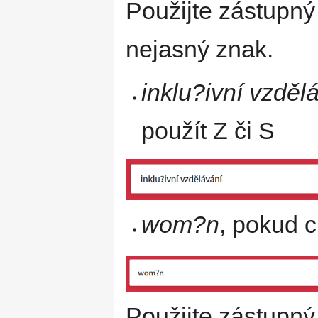
Použijte zástupn
nejasný znak.
inklu?ivní vzděl
použít Z či S
wom?n
, pokud 
Použijte zástupn