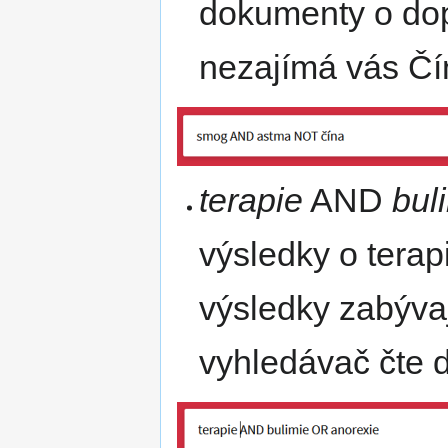
dokumenty o do
nezajímá vás Čí
terapie
AND
bul
výsledky o terapi
výsledky zabývaj
vyhledávač čte 