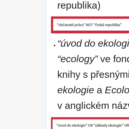
republika)
“úvod do ekolog
“ecology”
ve fond
knihy s přesným
ekologie
a
Ecol
v anglickém náz