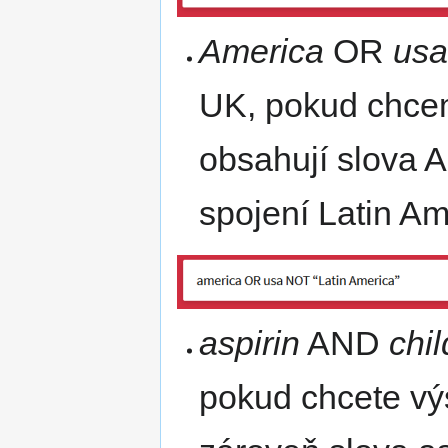
America
OR
us
UK, pokud chcem
obsahují slova 
spojení Latin Am
aspirin
AND
chi
pokud chcete výs