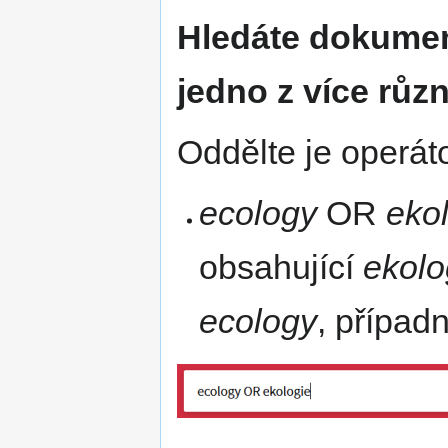
Hledáte dokumen
jedno z více růz
Oddělte je operá
ecology
OR
eko
obsahující
ekolo
ecology
, případ