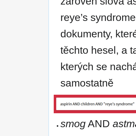
zároveň slova as
reye’s syndrome
dokumenty, kter
těchto hesel, a 
kterých se nach
samostatně
smog
AND
astm