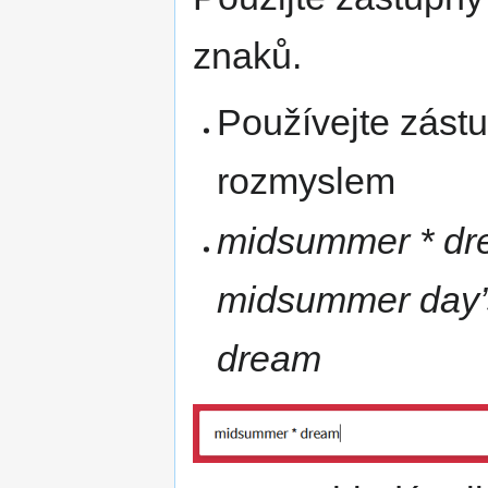
znaků.
Používejte zástu
rozmyslem
midsummer * d
midsummer day’
dream