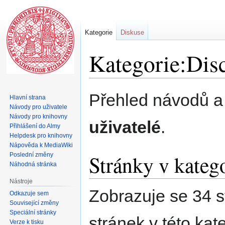
Kategorie
Diskuse
Kategorie:Disc
Skočit
Skočit
Přehled návodů a
Hlavní strana
na
na
Návody pro uživatele
navigaci
vyhledávání
Návody pro knihovny
uživatelé
.
Přihlášení do Almy
Helpdesk pro knihovny
Nápověda k MediaWiki
Stránky v katego
Poslední změny
Náhodná stránka
Nástroje
Zobrazuje se 34 s
Odkazuje sem
Související změny
Speciální stránky
stránek v této kate
Verze k tisku